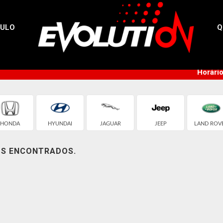
CULO
Q
Horári
HONDA
HYUNDAI
JAGUAR
JEEP
LAND ROV
OS ENCONTRADOS.