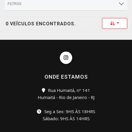
FILTROS
Toggle 
0 VEÍCULOS ENCONTRADOS.
ONDE ESTAMOS
Rua Humaitá, nº 141
Humaitá - Rio de Janeiro - RJ
Seg a Sex: 9HS ÀS 18HRS
Sábado: 9HS ÀS 14HRS