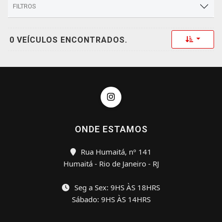
FILTROS
Toggle 
0 VEÍCULOS ENCONTRADOS.
ONDE ESTAMOS
Rua Humaitá, nº 141
Humaitá - Rio de Janeiro - RJ
Seg a Sex: 9HS ÀS 18HRS
Sábado: 9HS ÀS 14HRS