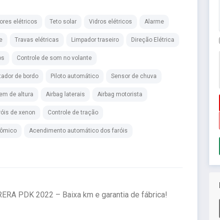
ores elétricos
Teto solar
Vidros elétricos
Alarme
e
Travas elétricas
Limpador traseiro
Direção Elétrica
os
Controle de som no volante
ador de bordo
Piloto automático
Sensor de chuva
em de altura
Airbag laterais
Airbag motorista
róis de xenon
Controle de tração
rômico
Acendimento automático dos faróis
A PDK 2022 – Baixa km e garantia de fábrica!