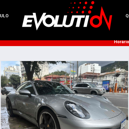
CULO
Q
Horári