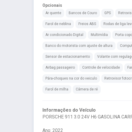
Opcionais
Ar quente
Bancos de Couro
GPS
Retrovis
Farol de neblina
Freios ABS
Rodas de liga lev
Ar condicionado Digital
Multimídia
Porta cop
Banco do motorista com ajuste de altura
Comput
Sensor de estacionamento
Volante com regulag
Airbag passageiro
Controle de velocidade
Fa
Pára-choques na cor do veiculo
Retrovisor fotoc
Farol de milha
Câmera de ré
Informações do Veículo
PORSCHE 911 3.0 24V H6 GASOLINA CARRER
Ano: 2022